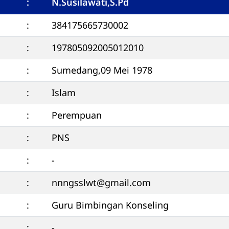
:
N.Susilawati,S.Pd
:
384175665730002
:
197805092005012010
:
Sumedang,09 Mei 1978
:
Islam
:
Perempuan
:
PNS
:
-
:
nnngsslwt@gmail.com
:
Guru Bimbingan Konseling
:
-