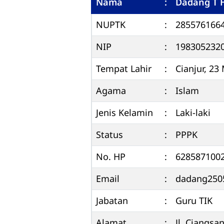
Nama
:
Dadang T 
NUPTK
:
285576166
NIP
:
198305232
Tempat Lahir
:
Cianjur, 23
Agama
:
Islam
Jenis Kelamin
:
Laki-laki
Status
:
PPPK
No. HP
:
628587100
Email
:
dadang250
Jabatan
:
Guru TIK
Alamat
:
Jl. Ciangsa