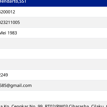
Hendarto,SST
4200012
023211005
 Mei 1983
2249
585@gmail.com
na Kp. Cengkar No. 99, RT02/RW03,Ciharasha, Cilaku, 