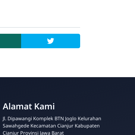
MTsN 6 Cianjur
Alamat Kami
Online
Jl. Dipawangi Komplek BTN Joglo Kelurahan
Sawahgede Kecamatan Cianjur Kabupaten
Cianjur Provinsi Jawa Barat